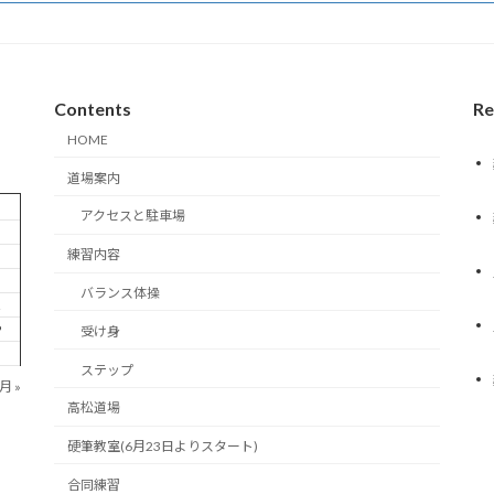
Contents
Re
HOME
道場案内
アクセスと駐車場
練習内容
5
バランス体操
2
9
受け身
ステップ
月 »
高松道場
硬筆教室(6月23日よりスタート)
合同練習