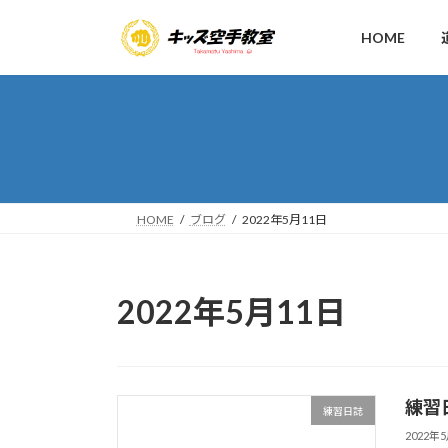
コ
ナ
ン
ビ
HOME
テ
ゲ
ン
ー
ツ
シ
へ
ョ
ス
ン
キ
に
ッ
移
HOME
ブログ
2022年5月11日
プ
動
2022年5月11日
練習
練習日誌
2022年