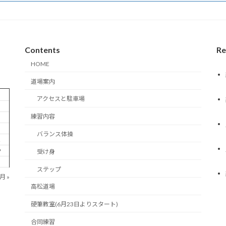
Contents
Re
HOME
道場案内
アクセスと駐車場
練習内容
5
バランス体操
2
9
受け身
ステップ
月 »
高松道場
硬筆教室(6月23日よりスタート)
合同練習