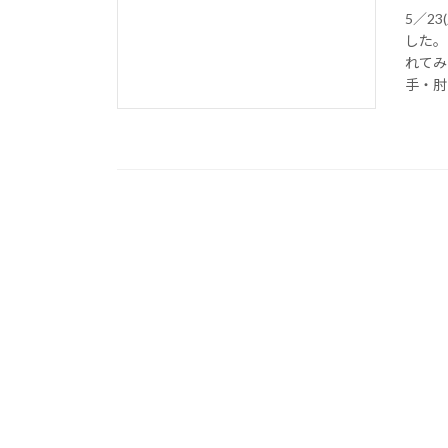
5／2
した。
れてみ
手・肘を