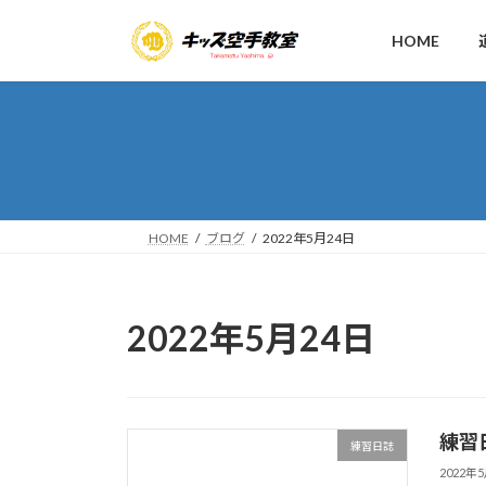
コ
ナ
ン
ビ
HOME
テ
ゲ
ン
ー
ツ
シ
へ
ョ
ス
ン
キ
に
ッ
移
HOME
ブログ
2022年5月24日
プ
動
2022年5月24日
練習
練習日誌
2022年